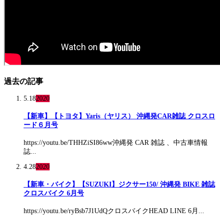
過去の記事
5.18
2020
【新車】【トヨタ】Yaris（ヤリス） 沖縄発CAR雑誌 クロスロ
ード６月号
https://youtu.be/THHZiSI86ww沖縄発 CAR 雑誌 、中古車情報
誌...
4.28
2020
【新車・バイク】【SUZUKI】ジクサー150/ 沖縄発 BIKE 雑誌
クロスバイク 6月号
https://youtu.be/ryBsb7J1UdQクロスバイクHEAD LINE 6月...