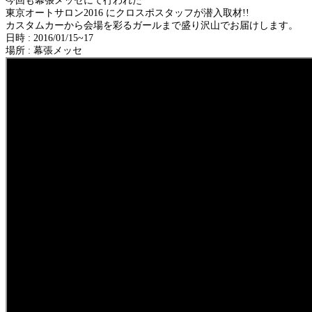
今回も幕張メッセにて行われた
東京オートサロン2016 にク­ロスポスタッフが潜入取材!!
カスタムカーから会場を彩るガールまで盛り沢山で­お届けします。
日時 : 2016/01/15~17
場所 : 幕張メッセ