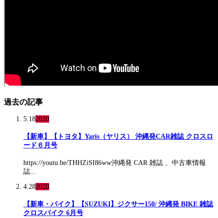
過去の記事
5.18
2020
【新車】【トヨタ】Yaris（ヤリス） 沖縄発CAR雑誌 クロスロ
ード６月号
https://youtu.be/THHZiSI86ww沖縄発 CAR 雑誌 、中古車情報
誌...
4.28
2020
【新車・バイク】【SUZUKI】ジクサー150/ 沖縄発 BIKE 雑誌
クロスバイク 6月号